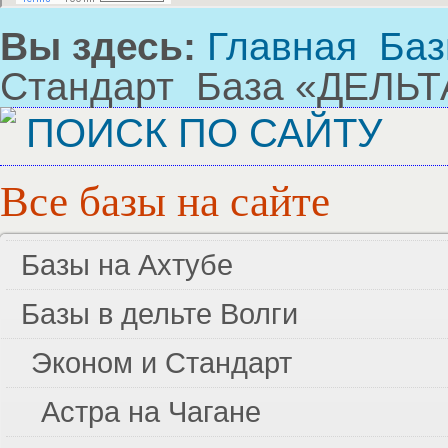
Вы здесь:
Главная
Баз
Стандарт
База «ДЕЛЬТ
ПОИСК ПО САЙТУ
Все
базы на сайте
Базы на Ахтубе
Базы в дельте Волги
Эконом и Стандарт
Стандарт и VIP
Дом на Ахтубе
Эконом и Стандарт
Золотой плав
Авалон
Причал рыбака
Поплавок
Астра на Чагане
Раздолье
Рыбалка-Лайф