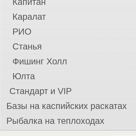
Капитан
Каралат
РИО
Станья
Фишинг Холл
Юлта
Стандарт и VIP
Базы на каспийских раскатах
Азимут Волга Астрахань
Бережок
Рыбалка на теплоходах
Эконом и Стандарт
Венеция на Каспии
Стандарт и VIP
Гостевой дом На раскатах
Гусь лапчатый
VIP
Гостевой дом У Петровича
Белая