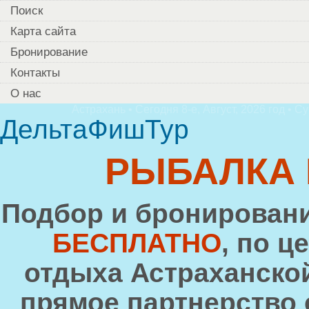
Поиск
Карта сайта
Бронирование
Контакты
О нас
Астрахань • Сегодня 8-е, Август, 2026 год • С
ДельтаФишТур
РЫБАЛКА 
Подбор и бронирован
БЕСПЛАТНО
, по ц
отдыха Астраханско
прямое партнерство 