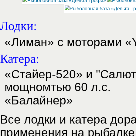
Лодки:
«Лиман» с моторами «
Катера:
«Стайер-520» и "Салю
мощномтью 60 л.с.
«Балайнер»
Все лодки и катера дор
применения на рыбалке 