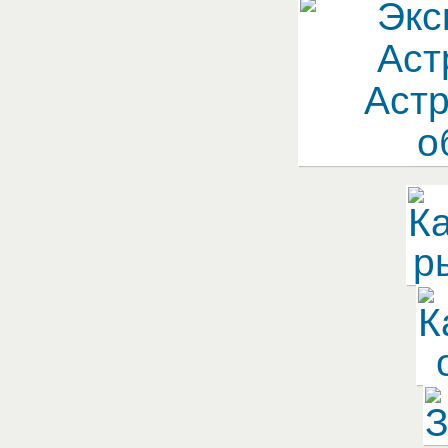
Рыбоход
Усадьба Кузьмича
Седьмая Жилка
Успех
Семёрка
Фортуна
Сокровище Дельты
Хищник
Хуторок
Этель
Якорь
Fish Club (Фиш Клаб)
Fish Sense (Фиш Сенс)