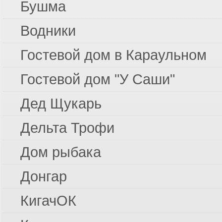
Бушма
Трёхречье
Фаворит
Водники
Рыбацкая деревня
World Fish (Ворд Фиш)
Гостевой дом в Караульном
Верхнелебяжье
Гостевой дом "У Саши"
Дед Щукарь
Дельта Трофи
Дом рыбака
Донгар
КигачОК