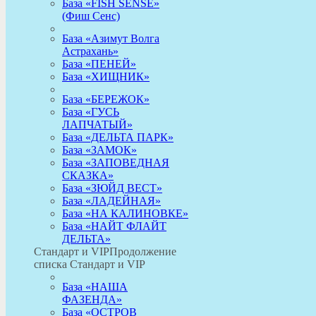
База «FISH SENSE»
(Фиш Сенс)
База «Азимут Волга
Астрахань»
База «ПЕНЕЙ»
База «ХИЩНИК»
База «БЕРЕЖОК»
База «ГУСЬ
ЛАПЧАТЫЙ»
База «ДЕЛЬТА ПАРК»
База «ЗАМОК»
База «ЗАПОВЕДНАЯ
СКАЗКА»
База «ЗЮЙД ВЕСТ»
База «ЛАДЕЙНАЯ»
База «НА КАЛИНОВКЕ»
База «НАЙТ ФЛАЙТ
ДЕЛЬТА»
Стандарт и VIP
Продолжение
списка Стандарт и VIP
База «НАША
ФАЗЕНДА»
База «ОСТРОВ