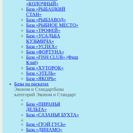
«КОЛОЧНЫЙ»
База «РЫБАЦКИЙ
СТАН»
База «РЫБЗАВОД»
База «РЫБНОЕ МЕСТО»
База «ТРОФЕЙ»
База «УСАДЬБА
КУЗЬМИЧА»
База «УСПЕХ»
База «ФОРТУНА»
База «FISH CLUB» (Фиш
Клаб)
База «ХУТОРОК»
База «ЭТЕЛЬ»
База «ЯКОРЬ»
Базы на раскатах
Эконом и Стандарт
Базы
категорий Эконом и Стандарт
База «ПИРАНЬЯ
ДЕЛЬТА»
База «САЗАНЬЯ БУХТА»
База «ГРЭЙ ГУСЬ»
База «ДИНАМО»