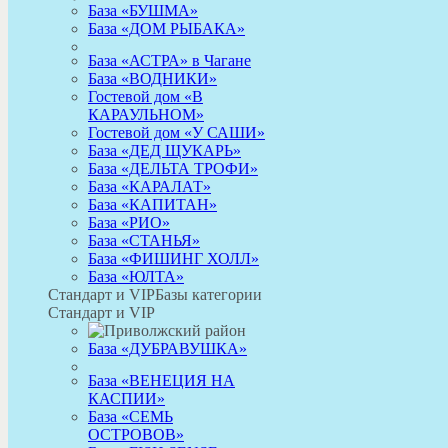
База «БУШМА»
База «ДОМ РЫБАКА»
База «АСТРА» в Чагане
База «ВОДНИКИ»
Гостевой дом «В
КАРАУЛЬНОМ»
Гостевой дом «У САШИ»
База «ДЕД ЩУКАРЬ»
База «ДЕЛЬТА ТРОФИ»
База «КАРАЛАТ»
База «КАПИТАН»
База «РИО»
База «СТАНЬЯ»
База «ФИШИНГ ХОЛЛ»
База «ЮЛТА»
Стандарт и VIP
Базы категории
Стандарт и VIP
База «ДУБРАВУШКА»
База «ВЕНЕЦИЯ НА
КАСПИИ»
База «СЕМЬ
ОСТРОВОВ»