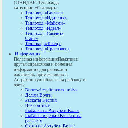
СТАНДАРТ
Теплоходы
категории «Стандарт»
Теплоход «Восток»
Теплоход «Идиллия»
Теплоход «Майами»
Теплоход «Идеал»
Теплоход «Саманта
Смит»
Теплоход «Телец»
Теплоход «Ярославец»
Информация
Полезная информация
Памятки и
другая справочная и полезная
информация для рыбаков и
охотников, приезжающих в
Астраханскую область на рыбалку и
охоту
Волго-Ахтубинская пойма
Дельта Волги
Раскаты Каспия
Всё о лотосе
Рыбалка на Ахтубе и Волге
Рыбалка в дельте Волги и на
раскатах
Охота на Ахтубе и Волге