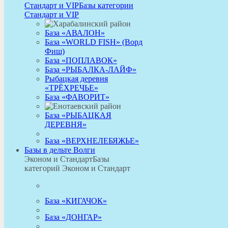
Стандарт и VIP
Базы категории
Стандарт и VIP
База «АВАЛОН»
База «WORLD FISH» (Ворд
Фиш)
База «ПОПЛАВОК»
База «РЫБАЛКА-ЛАЙФ»
Рыбацкая деревня
«ТРЁХРЕЧЬЕ»
База «ФАВОРИТ»
База «РЫБАЦКАЯ
ДЕРЕВНЯ»
База «ВЕРХНЕЛЕБЯЖЬЕ»
Базы в дельте Волги
Эконом и Стандарт
Базы
категорий Эконом и Стандарт
База «КИГАЧОК»
База «ДОНГАР»