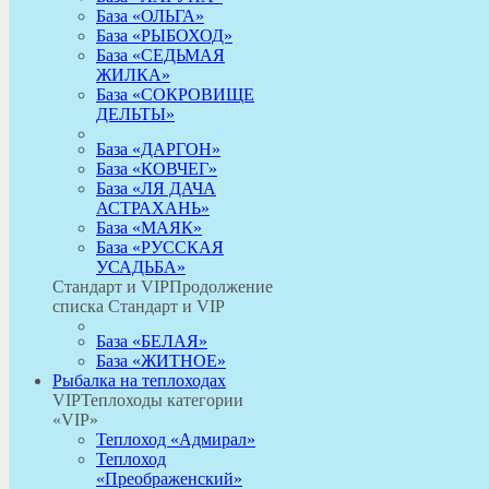
База «ОЛЬГА»
База «РЫБОХОД»
База «СЕДЬМАЯ
ЖИЛКА»
База «СОКРОВИЩЕ
ДЕЛЬТЫ»
База «ДАРГОН»
База «КОВЧЕГ»
База «ЛЯ ДАЧА
АСТРАХАНЬ»
База «МАЯК»
База «РУССКАЯ
УСАДЬБА»
Стандарт и VIP
Продолжение
списка Стандарт и VIP
База «БЕЛАЯ»
База «ЖИТНОЕ»
Рыбалка на теплоходах
VIP
Теплоходы категории
«VIP»
Теплоход «Адмирал»
Теплоход
«Преображенский»